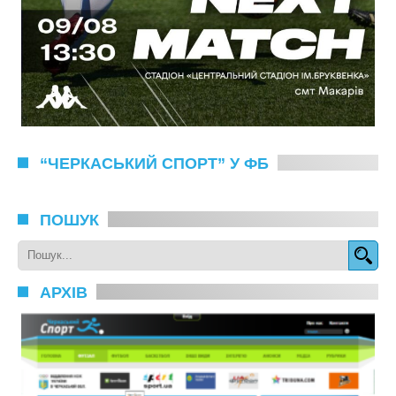
“ЧЕРКАСЬКИЙ СПОРТ” У ФБ
ПОШУК
АРХІВ