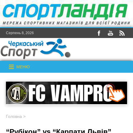
Серпень 8, 2026
МЕНЮ
Головна
>
“Рубікон” vs “Карпати Львів”