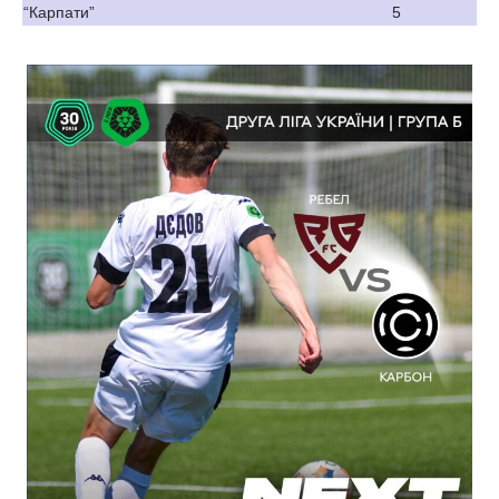
“Карпати”
5