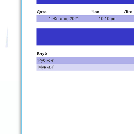
Дата
Час
Ліга
1 Жовтня, 2021
10:10 pm
Клуб
“Рубікон”
“Мункач”