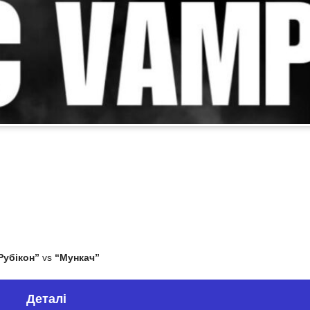
Рубікон”
vs
“Мункач”
Деталі