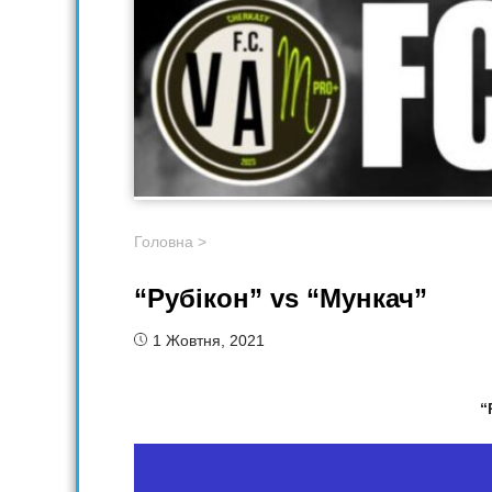
Головна
>
“Рубікон” vs “Мункач”
1 Жовтня, 2021
“