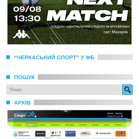
“ЧЕРКАСЬКИЙ СПОРТ” У ФБ
ПОШУК
АРХІВ