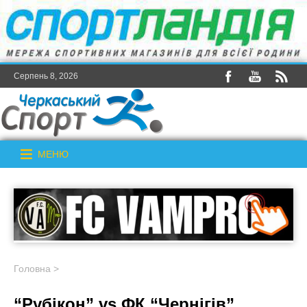
Серпень 8, 2026
МЕНЮ
Головна
>
“Рубікон” vs ФК “Чернігів”