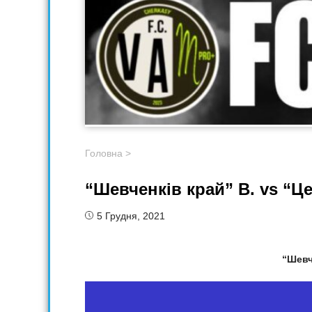
Головна
>
“Шевченків край” В. vs “Ц
5 Грудня, 2021
“Шевч