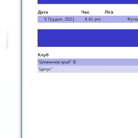
Дата
Час
Ліга
5 Грудня, 2021
4:41 pm
Футза
Клуб
“Шевченків край” В.
“Цетус”