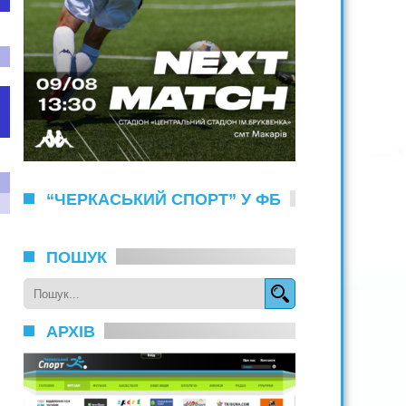
“ЧЕРКАСЬКИЙ СПОРТ” У ФБ
ПОШУК
АРХІВ