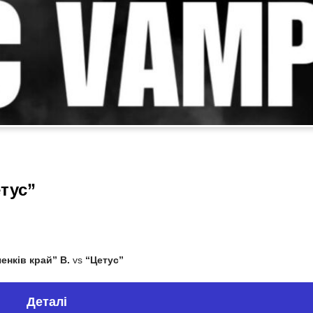
етус”
енків край” В.
vs
“Цетус”
Деталі