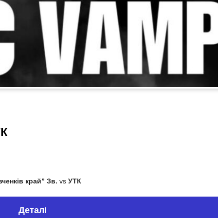
ТК
ченків край” Зв.
vs
УТК
Деталі