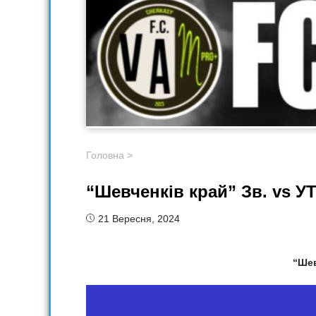
Головна
>
“Шевченків край” Зв. vs У
21 Вересня, 2024
“Шев