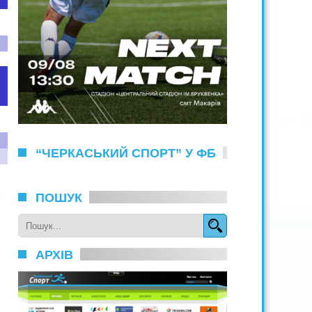
“ЧЕРКАСЬКИЙ СПОРТ” У ФБ
ПОШУК
АРХІВ