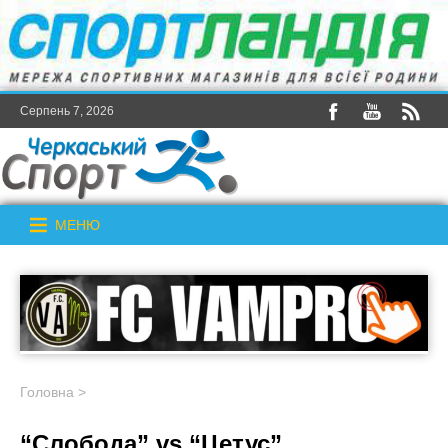
Серпень 7, 2026
МЕНЮ
Головна
>
“Слобода” vs “Цетус”