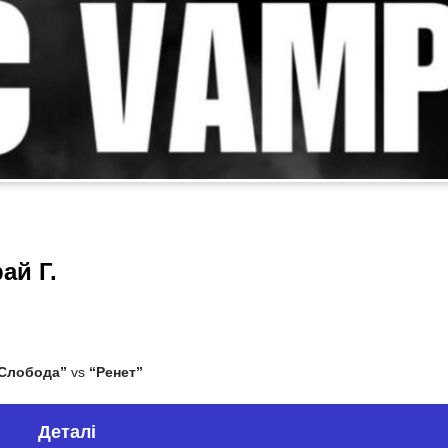
ай Г.
Слобода”
vs
“Ренет”
Деталі