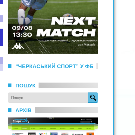
“ЧЕРКАСЬКИЙ СПОРТ” У ФБ
ПОШУК
АРХІВ