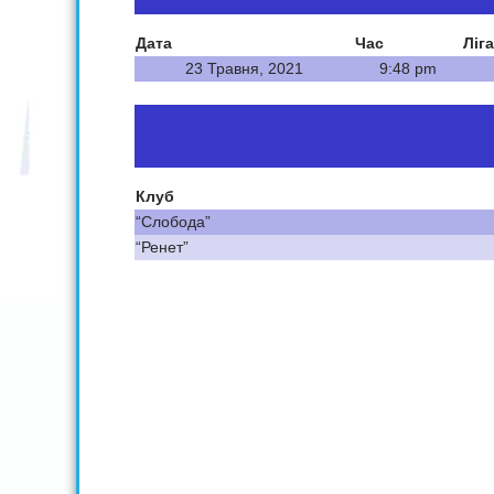
Дата
Час
Ліга
23 Травня, 2021
9:48 pm
Клуб
“Слобода”
“Ренет”