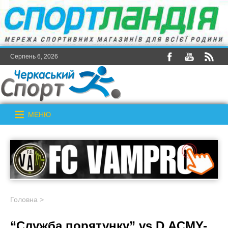
Серпень 6, 2026
МЕНЮ
Головна
>
“Служба порятунку” vs D.ACMY-