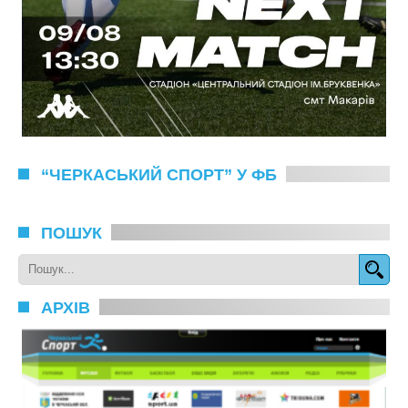
“ЧЕРКАСЬКИЙ СПОРТ” У ФБ
ПОШУК
АРХІВ