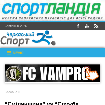
Серпень 8, 2026
МЕНЮ
Головна
>
“Смілянщина” vs “Служба