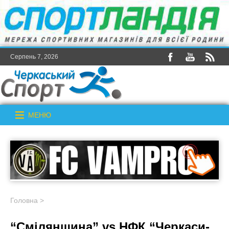
Серпень 7, 2026
МЕНЮ
Головна
>
“Смілянщина” vs НФК “Черкаси-