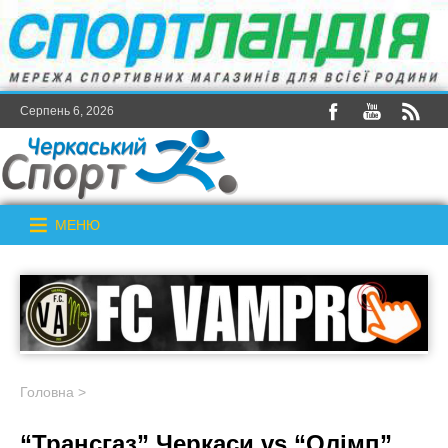
Серпень 6, 2026
МЕНЮ
Головна
>
“Трансгаз” Черкаси vs “Олімп”