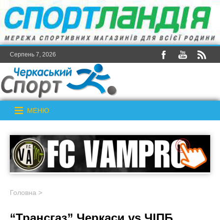
Серпень 7, 2026
МЕНЮ
Головна
>
“Трансгаз” Черкаси vs ЧІПБ