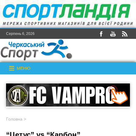
Серпень 6, 2026
МЕНЮ
Головна
>
“Цетус” vs “Карбон”