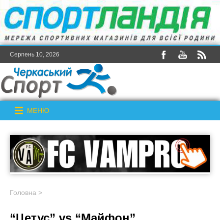
Серпень 10, 2026
МЕНЮ
Головна
>
“Цетус” vs “Майфон”