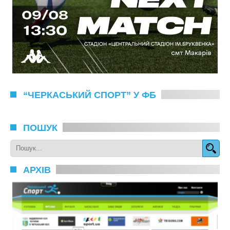
“ЧЕРКАСЬКИЙ СПОРТ” У ФБ
ПОШУК
АРХІВ