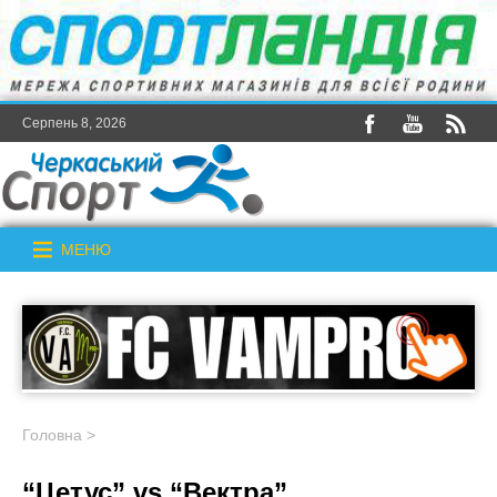
Серпень 8, 2026
МЕНЮ
Головна
>
“Цетус” vs “Вектра”