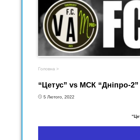
Головна
>
“Цетус” vs МСК “Дніпро-2”
5 Лютого, 2022
“Це