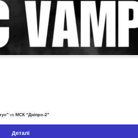
тус”
vs
МСК “Дніпро-2”
Деталі