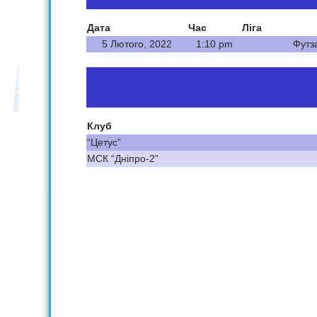
Дата
Час
Ліга
5 Лютого, 2022
1:10 pm
Футза
Клуб
“Цетус”
МСК “Дніпро-2”