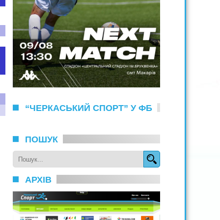
“ЧЕРКАСЬКИЙ СПОРТ” У ФБ
ПОШУК
АРХІВ