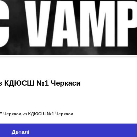
 vs КДЮСШ №1 Черкаси
а” Черкаси
vs
КДЮСШ №1 Черкаси
Деталі