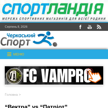
Серпень 8, 2026
МЕНЮ
Головна
>
“Вектра” vs “Патріот”