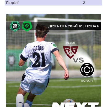
“Патріот”
2