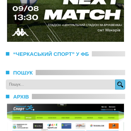
“ЧЕРКАСЬКИЙ СПОРТ” У ФБ
ПОШУК
АРХІВ