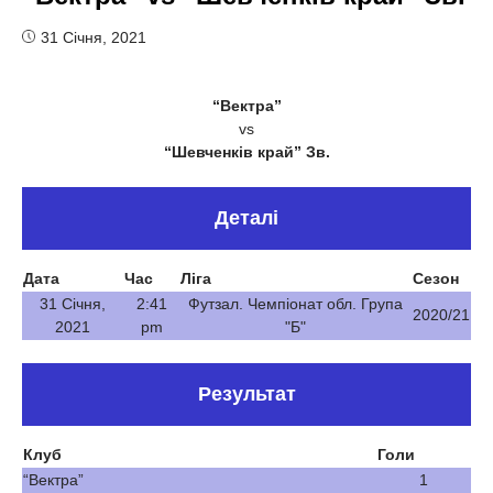
31 Січня, 2021
“Вектра”
vs
“Шевченків край” Зв.
Деталі
Дата
Час
Ліга
Сезон
31 Січня,
2:41
Футзал. Чемпіонат обл. Група
2020/21
2021
pm
"Б"
Результат
Клуб
Голи
“Вектра”
1