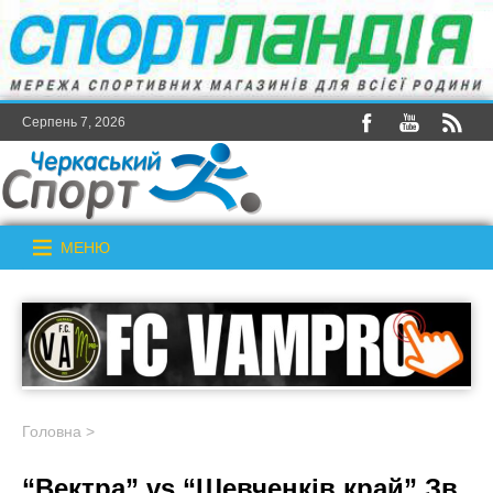
Серпень 7, 2026
МЕНЮ
Головна
>
“Вектра” vs “Шевченків край” Зв.