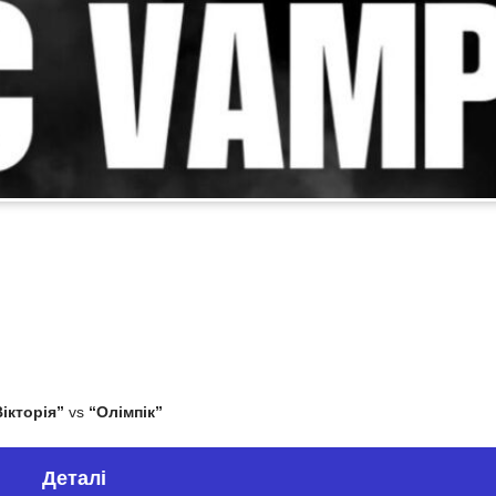
Вікторія”
vs
“Олімпік”
Деталі