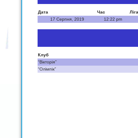
Дата
Час
Ліг
17 Серпня, 2019
12:22 pm
Клуб
“Вікторія”
“Олімпік”