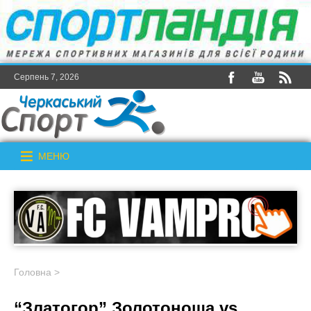
Серпень 7, 2026
МЕНЮ
Головна
>
“Златогор” Золотоноша vs