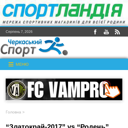
Серпень 7, 2026
МЕНЮ
Головна
>
“Златокрай-2017” vs “Родень”