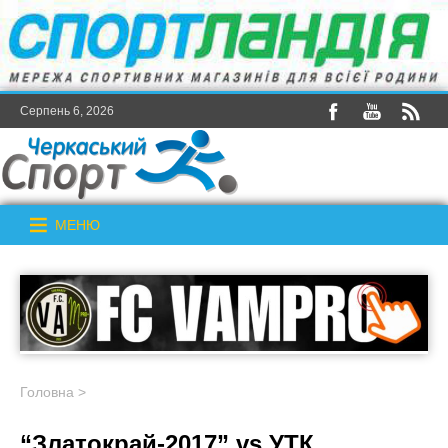
Серпень 6, 2026
МЕНЮ
Головна
>
“Златокрай-2017” vs УТК