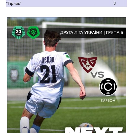
“Гірник”
3