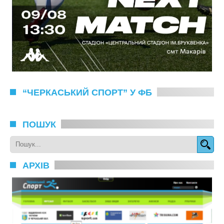
“ЧЕРКАСЬКИЙ СПОРТ” У ФБ
ПОШУК
АРХІВ