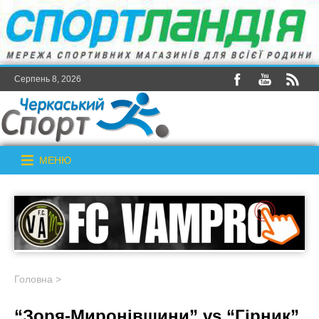
Серпень 8, 2026
МЕНЮ
Головна
>
“Зоря-Миронівщини” vs “Гірник”