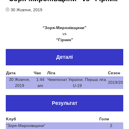
30 Жовтня, 2019
“Зоря-Миронівщини”
vs
“Гірник”
Деталі
Дата
Час
Ліга
Сезон
30 Жовтня,
1:44
Чемпіонат України. Перша ліга.
2019/20
2019
am
U-19
Результат
Клуб
Голи
“Зоря-Миронівщини”
2