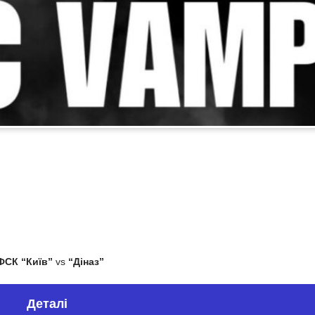
ФСК “Київ”
vs
“Діназ”
Деталі