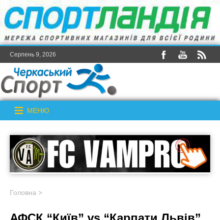
Серпень 9, 2026
МЕНЮ
Головна
>
АФСК “Київ” vs “Карпати Львів”