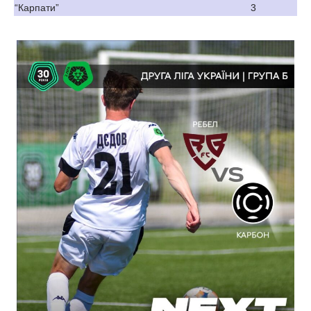
“Карпати”
3