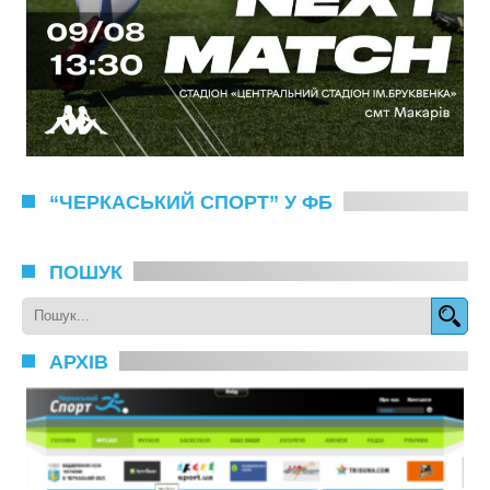
“ЧЕРКАСЬКИЙ СПОРТ” У ФБ
ПОШУК
АРХІВ