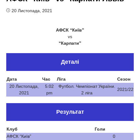
20 Листопада, 2021
АФСК “Київ”
vs
“Карпати”
Деталі
Дата
Час
Ліга
Сезон
20 Листопада,
5:02
Футбол. Чемпіонат України.
2021/22
2021
pm
2 ліга
Результат
Клуб
Голи
АФСК “Київ”
0