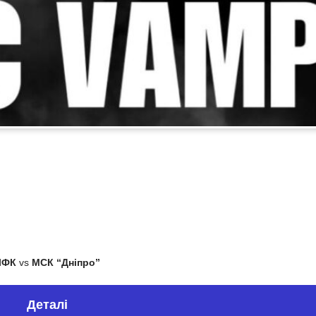
ЧФК
vs
МСК “Дніпро”
Деталі