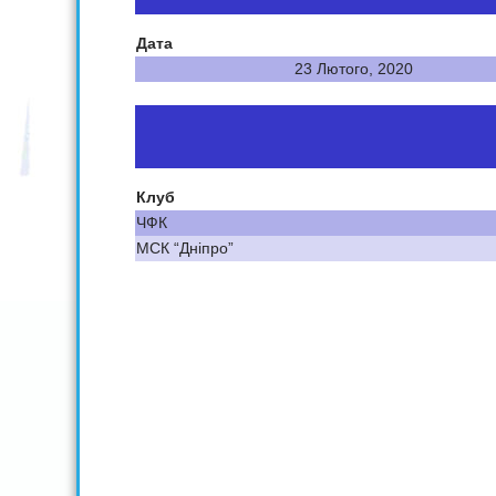
Дата
23 Лютого, 2020
Клуб
ЧФК
МСК “Дніпро”