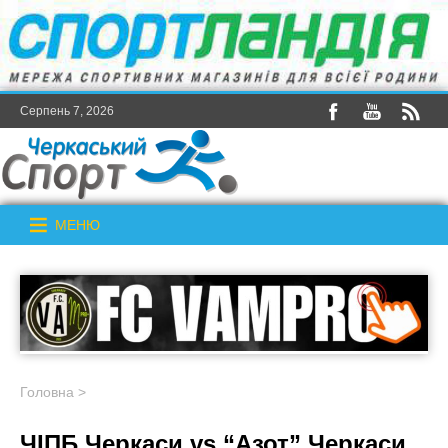
Серпень 7, 2026
МЕНЮ
Головна
>
ЧІПБ Черкаси vs “Азот” Черкаси