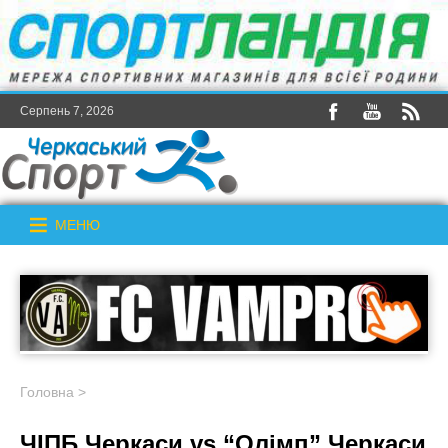
Серпень 7, 2026
МЕНЮ
Головна
>
ЧІПБ Черкаси vs “Олімп” Черкаси