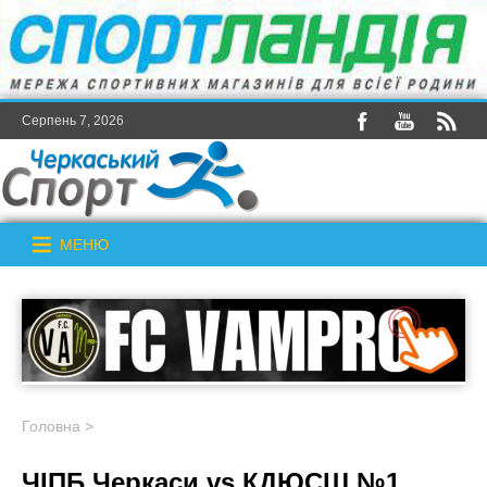
Серпень 7, 2026
МЕНЮ
Головна
>
ЧІПБ Черкаси vs КДЮСШ №1