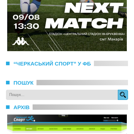
“ЧЕРКАСЬКИЙ СПОРТ” У ФБ
ПОШУК
АРХІВ