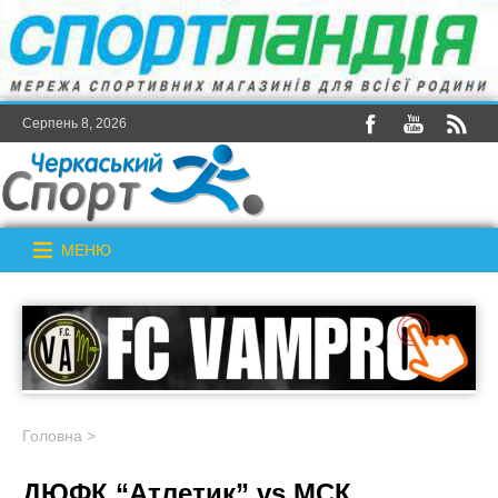
Серпень 8, 2026
МЕНЮ
Головна
>
ДЮФК “Атлетик” vs МСК