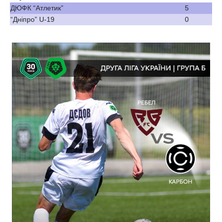
ДЮФК “Атлетик”
5
“Дніпро” U-19
0