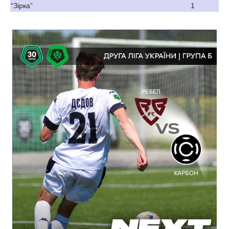
“Зірка”
1