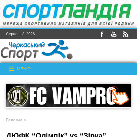
Серпень 8, 2026
МЕНЮ
Головна
>
ДЮФК “Олімпік” vs “Зірка”