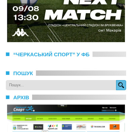
“ЧЕРКАСЬКИЙ СПОРТ” У ФБ
ПОШУК
АРХІВ