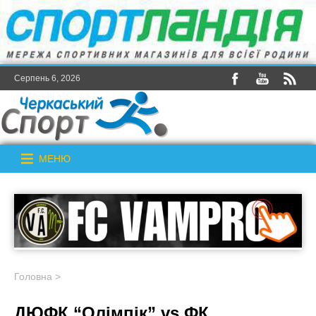
Серпень 6, 2026
МЕНЮ
Головна
>
ДЮФК “Олімпік” vs ФК