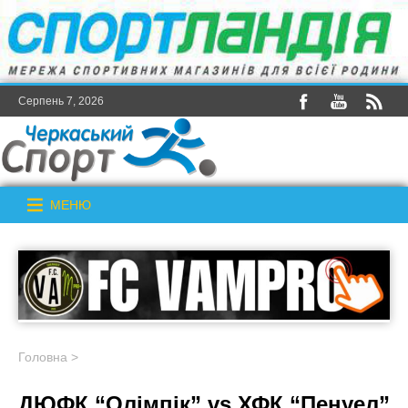
Серпень 7, 2026
МЕНЮ
Головна
>
ДЮФК “Олімпік” vs ХФК “Пенуел”