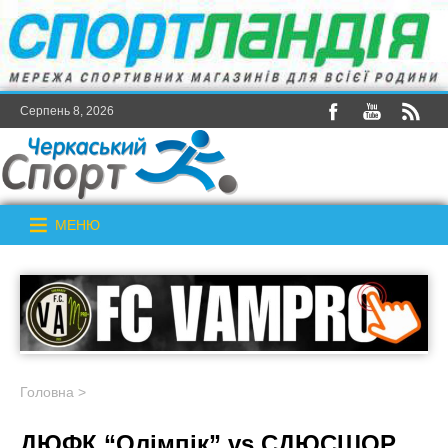
Серпень 8, 2026
МЕНЮ
Головна
>
ДЮФК “Олімпік” vs СДЮСШОР