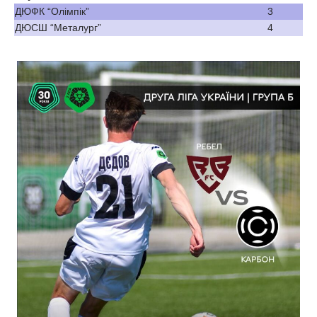
ДЮФК “Олімпік”
3
ДЮСШ “Металург”
4