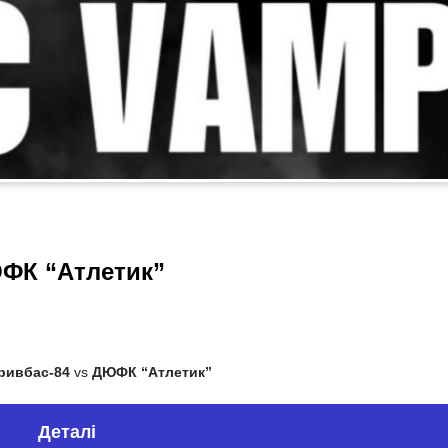
ФК “Атлетик”
ивбас-84
vs
ДЮФК “Атлетик”
Деталі