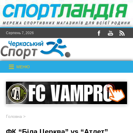
Серпень 7, 2026
МЕНЮ
Головна
>
ФК “Біла Церква” vs “Атлет”