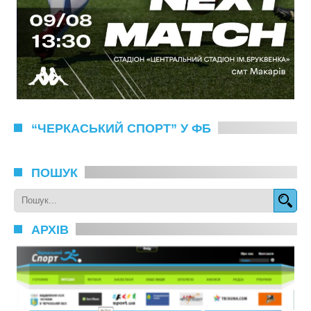
“ЧЕРКАСЬКИЙ СПОРТ” У ФБ
ПОШУК
АРХІВ