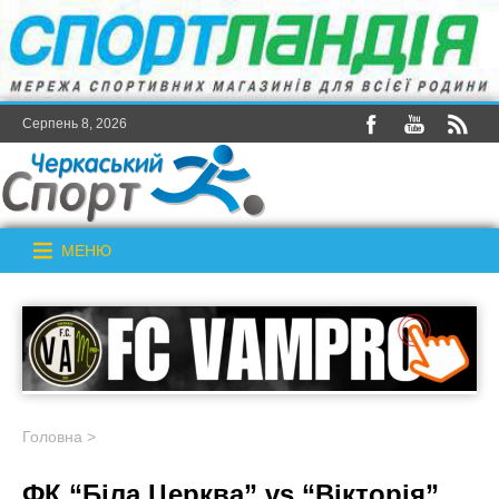
Серпень 8, 2026
МЕНЮ
Головна
>
ФК “Біла Церква” vs “Вікторія”