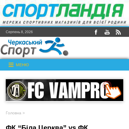
Серпень 8, 2026
МЕНЮ
Головна
>
ФК “Біла Церква” vs ФК