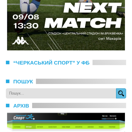
“ЧЕРКАСЬКИЙ СПОРТ” У ФБ
ПОШУК
АРХІВ