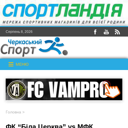
Серпень 8, 2026
МЕНЮ
Головна
>
ФК “Біла Церква” vs МФК