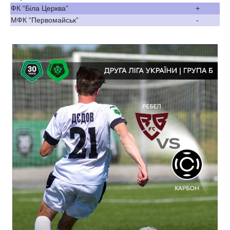
ФК “Біла Церква”
+
МФК “Первомайськ”
-