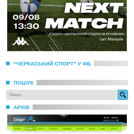
“ЧЕРКАСЬКИЙ СПОРТ” У ФБ
ПОШУК
АРХІВ