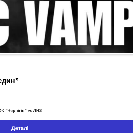
един”
К “Чернігів”
vs
ЛНЗ
Деталі