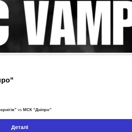
про”
ернігів”
vs
МСК “Дніпро”
Деталі