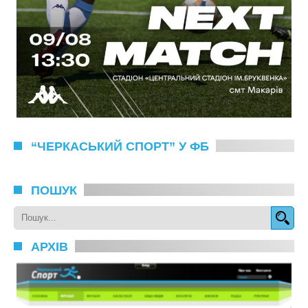
“ЧЕРКАСЬКИЙ СПОРТ” У ФБ
ПОШУК
АРХІВ