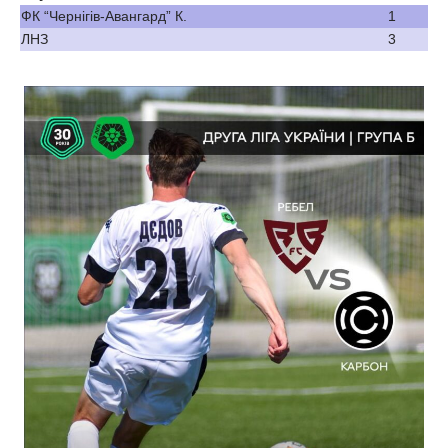
ФК “Чернігів-Авангард” К.
1
ЛНЗ
3