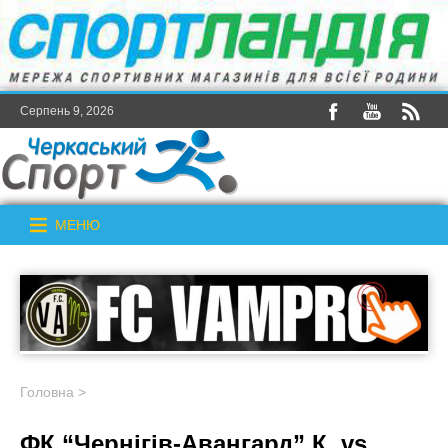
Серпень 9, 2026
МЕНЮ
Головна
>
ФК “Чернігів-Авангард” К. vs