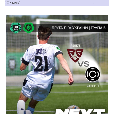
“Олімпік”
-