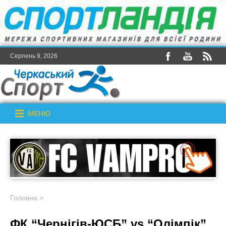
Серпень 9, 2026
МЕНЮ
Головна
>
ФК “Чернігів-ЮСБ” vs “Олімпік”