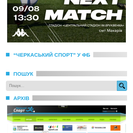
“ЧЕРКАСЬКИЙ СПОРТ” У ФБ
ПОШУК
АРХІВ