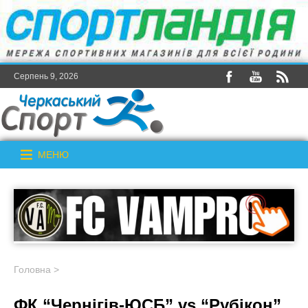
Серпень 9, 2026
МЕНЮ
Головна
>
ФК “Чернігів-ЮСБ” vs “Рубікон”