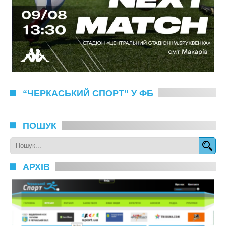
“ЧЕРКАСЬКИЙ СПОРТ” У ФБ
ПОШУК
АРХІВ