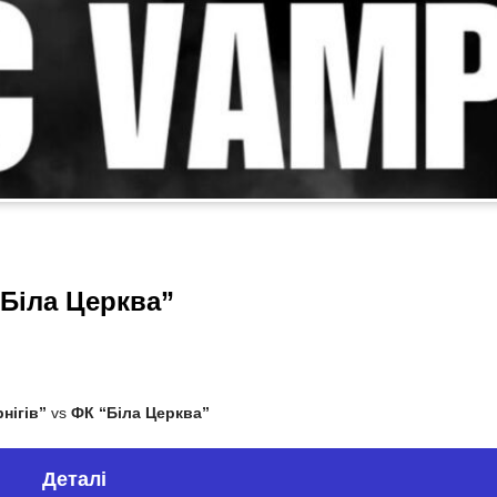
“Біла Церква”
нігів”
vs
ФК “Біла Церква”
Деталі