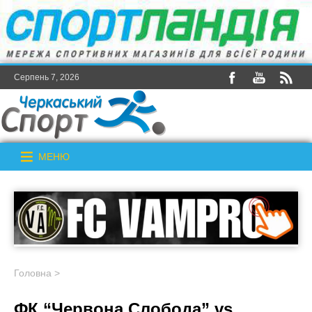
Серпень 7, 2026
МЕНЮ
Головна
>
ФК “Червона Слобода” vs