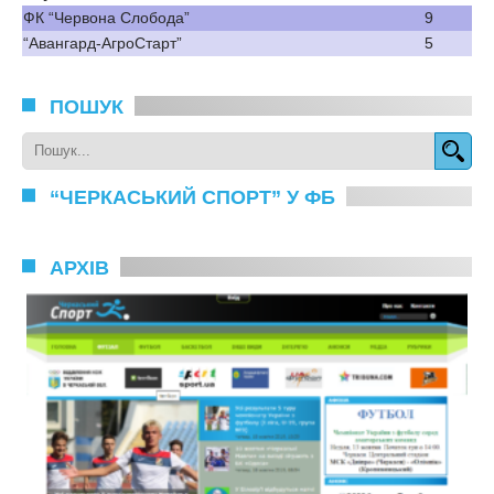
ФК “Червона Слобода”
9
“Авангард-АгроСтарт”
5
ПОШУК
“ЧЕРКАСЬКИЙ СПОРТ” У ФБ
АРХІВ