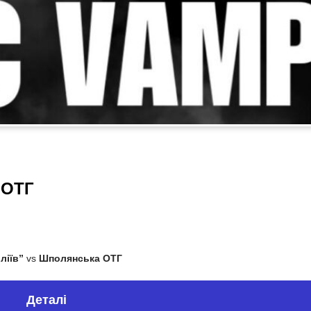
 ОТГ
ліїв”
vs
Шполянська ОТГ
Деталі