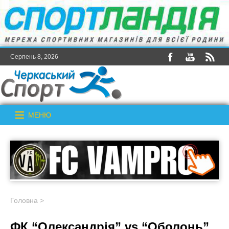
Серпень 8, 2026
МЕНЮ
Головна
>
ФК “Олександрія” vs “Оболонь”