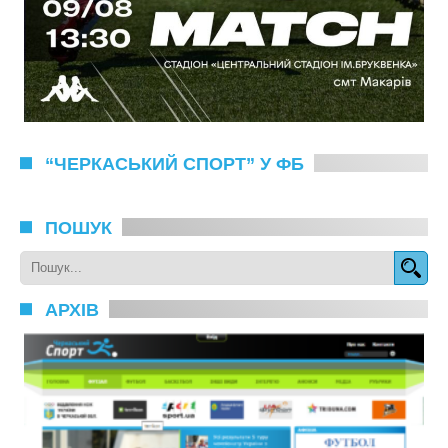
“ЧЕРКАСЬКИЙ СПОРТ” У ФБ
ПОШУК
АРХІВ