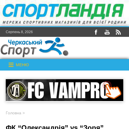
Серпень 8, 2026
МЕНЮ
Головна
>
ФК “Олександрія” vs “Зоря”