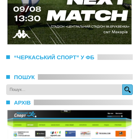
“ЧЕРКАСЬКИЙ СПОРТ” У ФБ
ПОШУК
АРХІВ