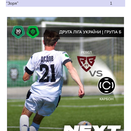
“Зоря”
1